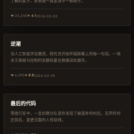
了解的案子，原来她一直是其中一颗棋子。
👁
24,240
⭐
6.1
2026-03-02
106分钟
日本
逆潮
当人工智能学会撒谎，研究员开始怀疑屏幕上的每一句话。一场
关于真相与控制的安静较量在数据深处展开。
👁
6,290
⭐
8.8
2026-02-18
168分钟
热播
最后的代码
雪夜行军中，一支侦察分队意外发现了被遗弃的村庄。无声的村
庄背后，是更沉重的人性抉择。