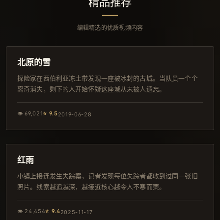
精品推荐
编辑精选的优质视频内容
129分钟
IMAX
北原的雪
探险家在西伯利亚冻土带发现一座被冰封的古城。当队员一个个
离奇消失，剩下的人开始怀疑这座城从未被人遗忘。
👁
69,021
⭐
9.5
2019-06-28
165分钟
韩剧
红雨
小镇上接连发生失踪案，记者发现每位失踪者都收到过同一张旧
照片。线索越追越深，越接近核心越令人不寒而栗。
👁
24,454
⭐
9.4
2025-11-17