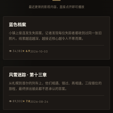
最近更新的影视内容，直接点开即可播放
99分钟
韩剧
蓝色档案
小镇上接连发生失踪案，记者发现每位失踪者都收到过同一张旧
照片。线索越追越深，越接近核心越令人不寒而栗。
👁
34,182
⭐
6.9
2026-10-03
163分钟
杜比
风雪迷踪 · 第十三章
从札幌到首尔的列车上，他们相遇、错过、再相逢。三段错位的
旅程，最终拼出彼此都不愿承认的答案。
👁
89,302
⭐
7.8
2026-08-24
144分钟