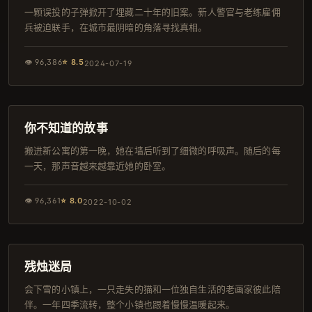
一颗误投的子弹掀开了埋藏二十年的旧案。新人警官与老练雇佣
兵被迫联手，在城市最阴暗的角落寻找真相。
👁
96,386
⭐
8.5
2024-07-19
110分钟
连载中
你不知道的故事
搬进新公寓的第一晚，她在墙后听到了细微的呼吸声。随后的每
一天，那声音越来越靠近她的卧室。
👁
96,361
⭐
8.0
2022-10-02
132分钟
韩剧
残烛迷局
会下雪的小镇上，一只走失的猫和一位独自生活的老画家彼此陪
伴。一年四季流转，整个小镇也跟着慢慢温暖起来。