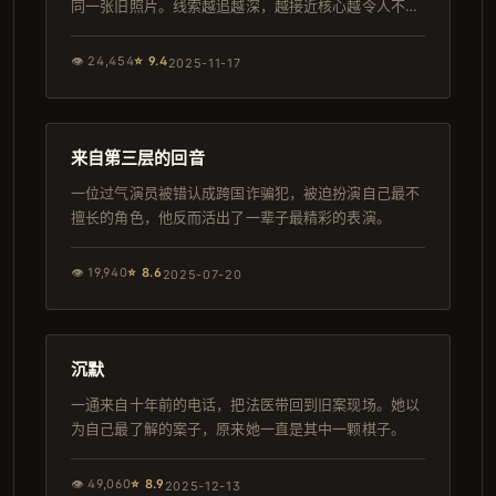
同一张旧照片。线索越追越深，越接近核心越令人不寒
而栗。
👁
24,454
⭐
9.4
2025-11-17
121分钟
导演剪辑版
来自第三层的回音
一位过气演员被错认成跨国诈骗犯，被迫扮演自己最不
擅长的角色，他反而活出了一辈子最精彩的表演。
👁
19,940
⭐
8.6
2025-07-20
108分钟
高分
沉默
一通来自十年前的电话，把法医带回到旧案现场。她以
为自己最了解的案子，原来她一直是其中一颗棋子。
👁
49,060
⭐
8.9
2025-12-13