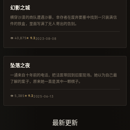
杜比
幻影之城
横穿沙漠的商队遭遇沙暴，幸存者在废弃要塞中找到一只装满信
件的铁盒，里面写满了无人寄出的告别。
👁
40,875
⭐
9.3
2023-08-08
146分钟
独播
坠落之夜
一通来自十年前的电话，把法医带回到旧案现场。她以为自己最
了解的案子，原来她一直是其中一颗棋子。
👁
5,385
⭐
9.3
2025-06-13
最新更新