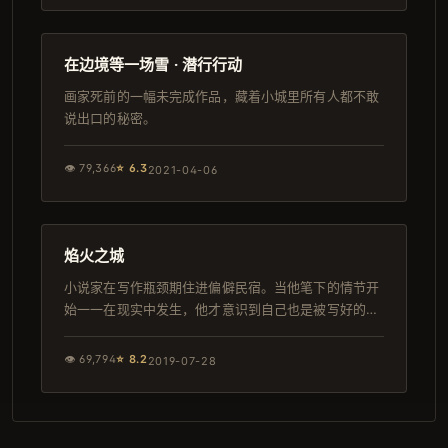
120分钟
独播
在边境等一场雪 · 潜行行动
画家死前的一幅未完成作品，藏着小城里所有人都不敢
说出口的秘密。
👁
79,366
⭐
6.3
2021-04-06
121分钟
完结
焰火之城
小说家在写作瓶颈期住进偏僻民宿。当他笔下的情节开
始一一在现实中发生，他才意识到自己也是被写好的角
色。
👁
69,794
⭐
8.2
2019-07-28