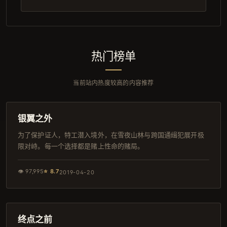
热门榜单
当前站内热度较高的内容推荐
160分钟
杜比
银翼之外
为了保护证人，特工潜入境外，在雪夜山林与跨国通缉犯展开极
限对峙。每一个选择都是赌上性命的赌局。
👁
97,995
⭐
8.7
2019-04-20
93分钟
IMAX
终点之前