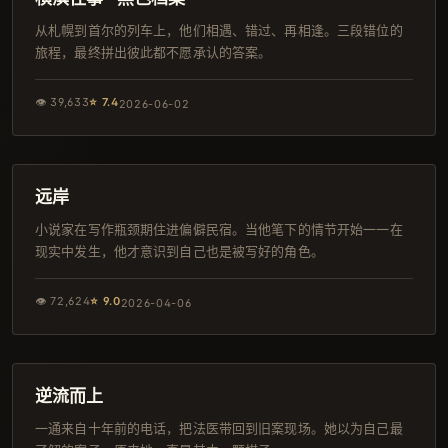
从札幌到首尔的列车上，他们相遇、错过、再相逢。三段错位的
旅程，最终拼出彼此都不愿承认的答案。
👁
39,633
⭐
7.4
2026-06-02
120分钟
4K
远岸
小说家在写作瓶颈期住进偏僻民宿。当他笔下的情节开始一一在
现实中发生，他才意识到自己也是被写好的角色。
👁
72,624
⭐
9.0
2026-04-06
145分钟
连载中
逆流而上
一通来自十年前的电话，把法医带回到旧案现场。她以为自己最