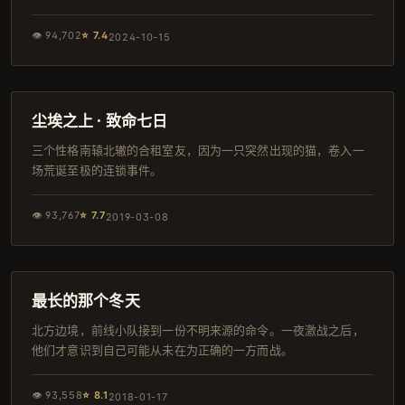
👁
94,702
⭐
7.4
2024-10-15
151分钟
杜比
尘埃之上 · 致命七日
三个性格南辕北辙的合租室友，因为一只突然出现的猫，卷入一
场荒诞至极的连锁事件。
👁
93,767
⭐
7.7
2019-03-08
153分钟
韩剧
最长的那个冬天
北方边境，前线小队接到一份不明来源的命令。一夜激战之后，
他们才意识到自己可能从未在为正确的一方而战。
👁
93,558
⭐
8.1
2018-01-17