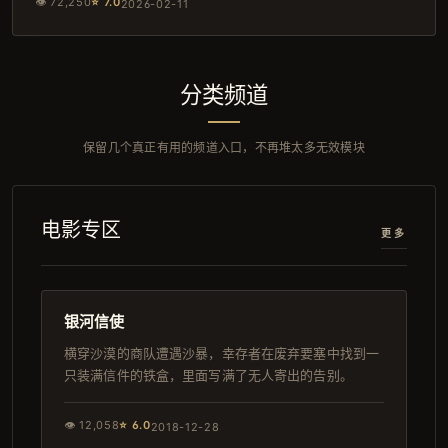
👁
72,250
⭐
7.0
2026-02-11
分类频道
保留几个真正有用的频道入口，不再堆太多无效模块
电影专区
更多
153分钟
完结
银河信使
横穿沙漠的商队遭遇沙暴，幸存者在废弃要塞中找到一
只装满信件的铁盒，里面写满了无人寄出的告别。
👁
12,058
⭐
6.0
2018-12-28