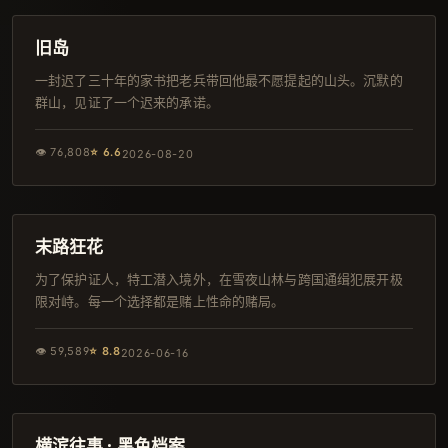
4K
旧岛
一封迟了三十年的家书把老兵带回他最不愿提起的山头。沉默的
群山，见证了一个迟来的承诺。
👁
76,808
⭐
6.6
2026-08-20
168分钟
独播
末路狂花
为了保护证人，特工潜入境外，在雪夜山林与跨国通缉犯展开极
限对峙。每一个选择都是赌上性命的赌局。
👁
59,589
⭐
8.8
2026-06-16
96分钟
4K
横滨往事 · 黑色档案