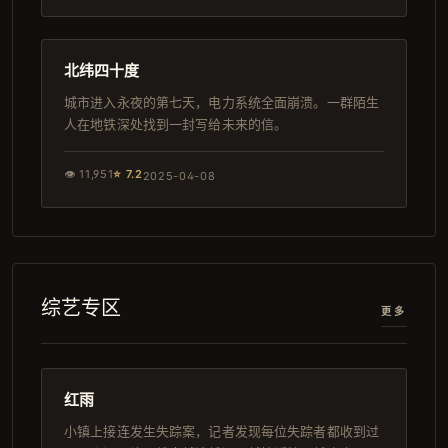
157分钟
韩剧
北纬四十度
城市进入永夜的第七天，电力系统全面崩溃。一群陌生
人在地铁深处找到一封写给未来的信。
👁
11,951
⭐
7.2
2025-04-08
综艺专区
更多
165分钟
韩剧
红雨
小镇上接连发生失踪案，记者发现每位失踪者都收到过