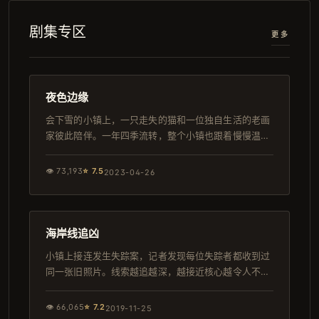
剧集专区
更多
109分钟
日本
夜色边缘
会下雪的小镇上，一只走失的猫和一位独自生活的老画
家彼此陪伴。一年四季流转，整个小镇也跟着慢慢温暖
起来。
👁
73,193
⭐
7.5
2023-04-26
168分钟
日本
海岸线追凶
小镇上接连发生失踪案，记者发现每位失踪者都收到过
同一张旧照片。线索越追越深，越接近核心越令人不寒
而栗。
👁
66,065
⭐
7.2
2019-11-25