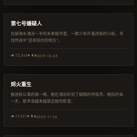
157分钟
杜比
第七号嫌疑人
在被海水淹没一半的未来城市里，一群少年开着改装的小船，寻
找传说中"还有阳光的地方"。
👁
73,363
⭐
9.4
2019-10-03
98分钟
院线
烬火重生
搬进新公寓的第一晚，她在墙后听到了细微的呼吸声。随后的每
一天，那声音越来越靠近她的卧室。
👁
73,927
⭐
9.4
2023-11-26
105分钟